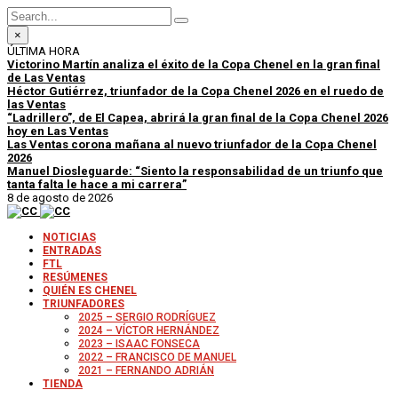
×
ÚLTIMA HORA
Victorino Martín analiza el éxito de la Copa Chenel en la gran final
de Las Ventas
Héctor Gutiérrez, triunfador de la Copa Chenel 2026 en el ruedo de
las Ventas
“Ladrillero”, de El Capea, abrirá la gran final de la Copa Chenel 2026
hoy en Las Ventas
Las Ventas corona mañana al nuevo triunfador de la Copa Chenel
2026
Manuel Diosleguarde: “Siento la responsabilidad de un triunfo que
tanta falta le hace a mi carrera”
8 de agosto de 2026
NOTICIAS
ENTRADAS
FTL
RESÚMENES
QUIÉN ES CHENEL
TRIUNFADORES
2025 – SERGIO RODRÍGUEZ
2024 – VÍCTOR HERNÁNDEZ
2023 – ISAAC FONSECA
2022 – FRANCISCO DE MANUEL
2021 – FERNANDO ADRIÁN
TIENDA