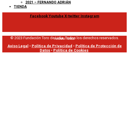
2021 – FERNANDO ADRIÁN
TIENDA
Facebook
Youtube
X-twitter
Instagram
© 2023 Fundación Toro de Lidia. Todos los derechos reservados.
PROMOTORES
Aviso Legal
•
Política de Privacidad
•
Política de Protección de
Datos
•
Política de Cookies