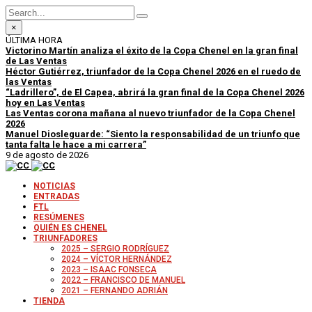
×
ÚLTIMA HORA
Victorino Martín analiza el éxito de la Copa Chenel en la gran final
de Las Ventas
Héctor Gutiérrez, triunfador de la Copa Chenel 2026 en el ruedo de
las Ventas
“Ladrillero”, de El Capea, abrirá la gran final de la Copa Chenel 2026
hoy en Las Ventas
Las Ventas corona mañana al nuevo triunfador de la Copa Chenel
2026
Manuel Diosleguarde: “Siento la responsabilidad de un triunfo que
tanta falta le hace a mi carrera”
9 de agosto de 2026
NOTICIAS
ENTRADAS
FTL
RESÚMENES
QUIÉN ES CHENEL
TRIUNFADORES
2025 – SERGIO RODRÍGUEZ
2024 – VÍCTOR HERNÁNDEZ
2023 – ISAAC FONSECA
2022 – FRANCISCO DE MANUEL
2021 – FERNANDO ADRIÁN
TIENDA