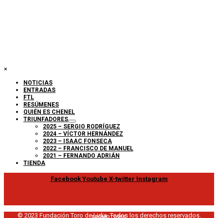
×
NOTICIAS
ENTRADAS
FTL
RESÚMENES
QUIÉN ES CHENEL
TRIUNFADORES
2025 – SERGIO RODRÍGUEZ
2024 – VÍCTOR HERNÁNDEZ
2023 – ISAAC FONSECA
2022 – FRANCISCO DE MANUEL
2021 – FERNANDO ADRIÁN
TIENDA
Facebook
Youtube
X-twitter
Instagram
© 2023 Fundación Toro de Lidia. Todos los derechos reservados.
PROMOTORES