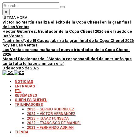
×
ÚLTIMA HORA
Victorino Martín analiza el éxito de la Copa Chenel en la gran final
de Las Ventas
Héctor Gutiérrez, triunfador de la Copa Chenel 2026 en el ruedo de
las Ventas
“Ladrillero”, de El Capea, abrirá la gran final de la Copa Chenel 2026
hoy en Las Ventas
Las Ventas corona mañana al nuevo triunfador de la Copa Chenel
2026
Manuel Diosleguarde: “Siento la responsabilidad de un triunfo que
tanta falta le hace a mi carrera”
8 de agosto de 2026
NOTICIAS
ENTRADAS
FTL
RESÚMENES
QUIÉN ES CHENEL
TRIUNFADORES
2025 – SERGIO RODRÍGUEZ
2024 – VÍCTOR HERNÁNDEZ
2023 – ISAAC FONSECA
2022 – FRANCISCO DE MANUEL
2021 – FERNANDO ADRIÁN
TIENDA